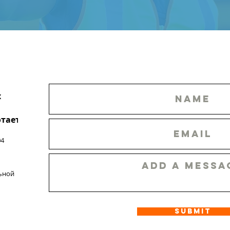
х
тает!
04
ьной
Submit