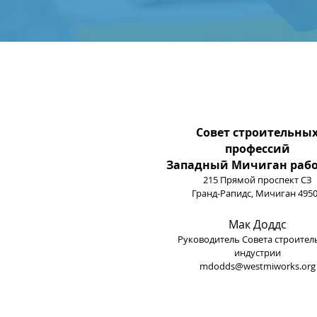
Совет строительны
профессий
Западный Мичиган рабо
215 Прямой проспект СЗ
Гранд-Рапидс, Мичиган 495
Мак Доддс
Руководитель Совета строител
индустрии
mdodds@westmiworks.org