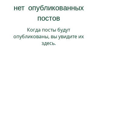
нет опубликованных
постов
Когда посты будут
опубликованы, вы увидите их
здесь.
© 2022 Западный Мичиган Работает!
Западный Мичиган работает! является
подразделением ACSET, работодателем/
программой равных возможностей и гордым
партнером сети Американских центров
занятости. Вспомогательные средства и
услуги доступны по запросу лицам с
ограниченными возможностями. Западный
Мичиган работает! поддерживается
государственными и федеральными
фондами; более подробную информацию
можно найти на сайте
www.westmiworks.org/about/.