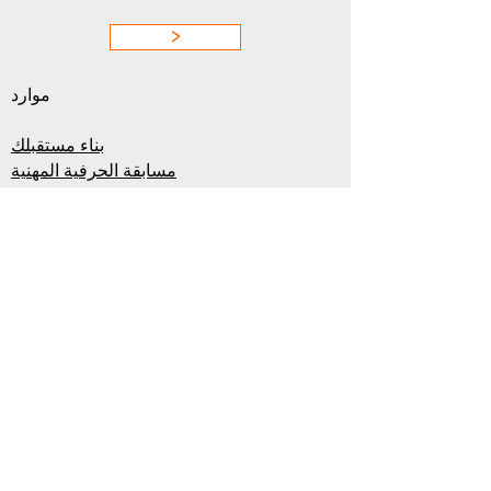
>
موارد
بناء مستقبلك
مسابقة الحرفية المهنية
بطاقات مهنة البناء
فيديو المرأة في البناء
وظائف في أسبوع تسليط الضوء على البناء
اتصل بنا
اشترك في النشرة الإخبارية أدناه ولا تفوت
أبدًا أخبار وفرص البناء المهمة.