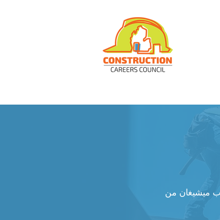
رب ميشيغان من