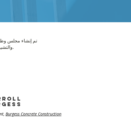
والتشييد. يفخر المجلس بأعضائه الذين يمثلون مختلف المهن لإعطاء تمثيل دقيق للصناعة ككل.
rroll
rgess
nt,
Burgess Concrete Construction