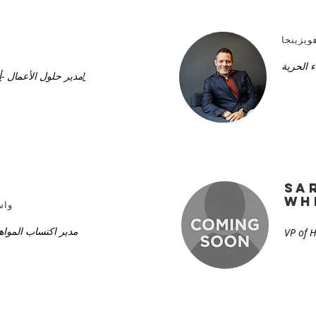
يزينجا
ء الحرية
أعمال غرب ميشيغان!
مدير حلول الأعمال -
Sa
wh
واس
مدير اكتساب المواه
VP of 