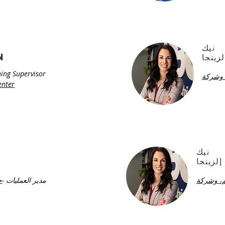
نيك
لزينجا
n
ing Supervisor
 وشركة
enter
نيك
إلزينجا
م، وشركة
مدير العمليات -
ح