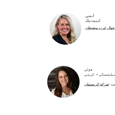
ايمي
ليبيدنيك
هولي
يليفسكي- كرسي
ب -
شركة كريستمان