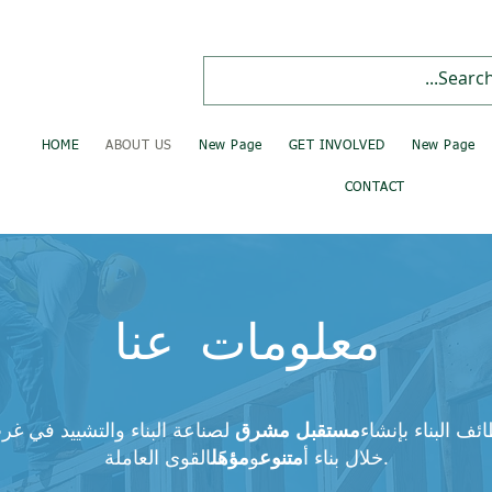
HOME
ABOUT US
New Page
GET INVOLVED
New Page
CONTACT
معلومات عنا
 البناء بإنشاء
مستقبل مشرق
لصناعة البناء والتشييد في غ
القوى العاملة.
خلال بناء أ
متنوع
و
مؤهَل