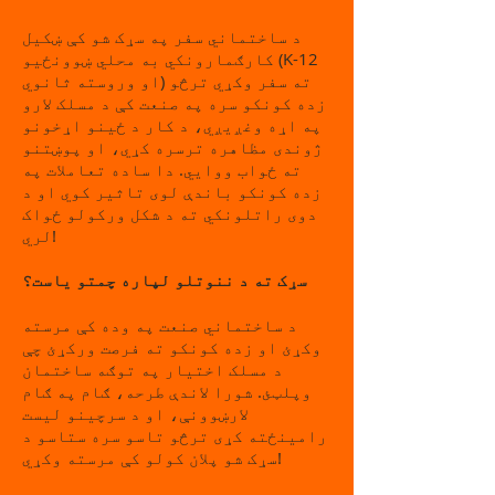
د ساختماني سفر په سړک شو کې ښکیل
کارګمارونکي به محلي ښوونځیو (K-12
او وروسته ثانوي) ته سفر وکړي ترڅو
زده کونکو سره په صنعت کې د مسلک لارو
په اړه وغږیږي، د کار د ځینو اړخونو
ژوندی مظاهره ترسره کړي، او پوښتنو
ته ځواب ووایي. دا ساده تعاملات په
زده کونکو باندې لوی تاثیر کوي او د
دوی راتلونکي ته د شکل ورکولو ځواک
لري!
سړک ته د ننوتلو لپاره چمتو یاست؟
د ساختماني صنعت په وده کې مرسته
وکړئ او زده کونکو ته فرصت ورکړئ چې
د مسلک اختیار په توګه ساختمان
وپلټئ. شورا لاندې طرحه، ګام په ګام
لارښوونې، او د سرچینو لیست
رامینځته کړی ترڅو تاسو سره ستاسو د
سړک شو پلان کولو کې مرسته وکړي!