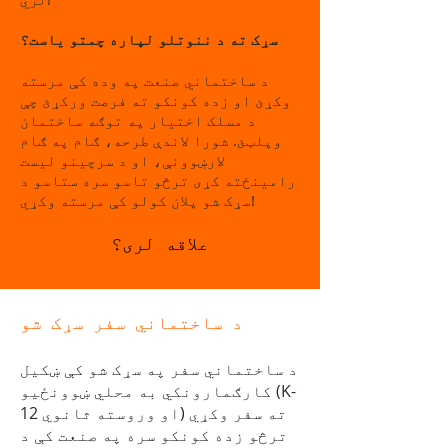
سړک ته د ننوتلو لپاره چمتو یاست؟
د ساختماني صنعت په وده کې مرسته
وکړئ او زده کونکو ته فرصت ورکړئ چې
د مسلک اختیار په توګه ساختمان
وپلټئ. شورا لاندې طرحه، ګام په ګام
لارښوونې، او د سرچینو لیست
رامینځته کړی ترڅو تاسو سره ستاسو د
سړک شو پلان کولو کې مرسته وکړي!
علاقه لری؟
د ساختماني سفر سړک شو
د ساختماني سفر په سړک شو کې ښکیل
کارګمارونکي به محلي ښوونځیو (K-
12 او وروسته ثانوي) ته سفر وکړي
ترڅو زده کونکو سره په صنعت کې د