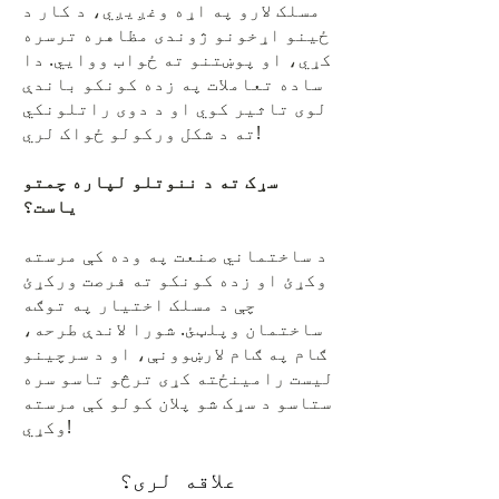
مسلک لارو په اړه وغږیږي، د کار د
ځینو اړخونو ژوندی مظاهره ترسره
کړي، او پوښتنو ته ځواب ووایي. دا
ساده تعاملات په زده کونکو باندې
لوی تاثیر کوي او د دوی راتلونکي
ته د شکل ورکولو ځواک لري!
سړک ته د ننوتلو لپاره چمتو
یاست؟
د ساختماني صنعت په وده کې مرسته
وکړئ او زده کونکو ته فرصت ورکړئ
چې د مسلک اختیار په توګه
ساختمان وپلټئ. شورا لاندې طرحه،
ګام په ګام لارښوونې، او د سرچینو
لیست رامینځته کړی ترڅو تاسو سره
ستاسو د سړک شو پلان کولو کې مرسته
وکړي!
علاقه لری؟