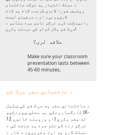
د مسلک اختیار په توګه ساختمان
وپلټئ. شورا لاندې طرحه، ګام په ګام
لارښوونې، او د سرچینو لیست
رامینځته کړی ترڅو تاسو سره ستاسو د
سړک شو پلان کولو کې مرسته وکړي!
علاقه لری؟
Make sure your classroom
presentation lasts between
45-60 minutes.
د ساختماني سفر سړک شو
د ساختماني سفر په سړک شو کې ښکیل
کارګمارونکي به محلي ښوونځیو (K-
12 او وروسته ثانوي) ته سفر وکړي
ترڅو زده کونکو سره په صنعت کې د
مسلک لارو په اړه وغږیږي، د کار د