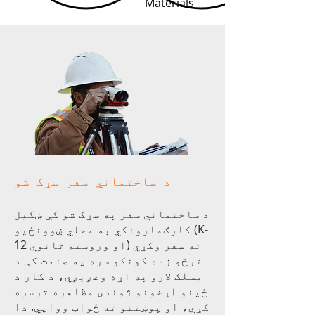
Materials
د ساختماني سفر سړک شو
د ساختماني سفر په سړک شو کې ښکیل
کارګمارونکي به محلي ښوونځیو (K-
12 او وروسته ثانوي) ته سفر وکړي
ترڅو زده کونکو سره په صنعت کې د
مسلک لارو په اړه وغږیږي، د کار د
ځینو اړخونو ژوندی مظاهره ترسره
کړي، او پوښتنو ته ځواب ووایي. دا