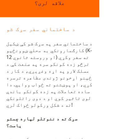
علاقه لری؟
د ساختماني سفر سړک شو
د ساختماني سفر په سړک شو کې ښکیل
کارګمارونکي به محلي ښوونځیو (K-
12 او وروسته ثانوي) ته سفر وکړي
ترڅو زده کونکو سره په صنعت کې د
مسلک لارو په اړه وغږیږي، د کار د
ځینو اړخونو ژوندی مظاهره ترسره
کړي، او پوښتنو ته ځواب ووایي. دا
ساده تعاملات په زده کونکو باندې
لوی تاثیر کوي او د دوی راتلونکي
ته د شکل ورکولو ځواک لري!
سړک ته د ننوتلو لپاره چمتو
یاست؟