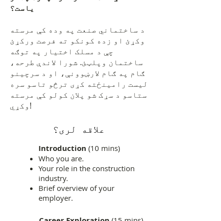
یاست؟
د ساختماني صنعت په وده کې مرسته
وکړئ او زده کونکو ته فرصت ورکړئ
چې د مسلک اختیار په توګه
ساختمان وپلټئ. شورا لاندې طرحه،
ګام په ګام لارښوونې، او د سرچینو
لیست رامینځته کړی ترڅو تاسو سره
ستاسو د سړک شو پلان کولو کې مرسته
وکړي!
علاقه لری؟
Introduction
(10 mins)
Who you are.
Your role in the construction
industry.
Brief overview of your
employer.
Career Exploration
(15 mins)