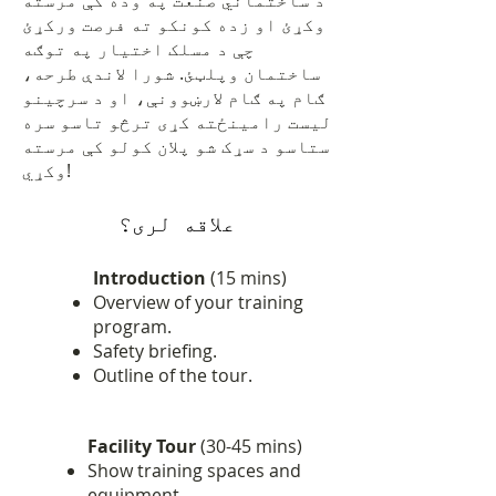
د ساختماني صنعت په وده کې مرسته
وکړئ او زده کونکو ته فرصت ورکړئ
چې د مسلک اختیار په توګه
ساختمان وپلټئ. شورا لاندې طرحه،
ګام په ګام لارښوونې، او د سرچینو
لیست رامینځته کړی ترڅو تاسو سره
ستاسو د سړک شو پلان کولو کې مرسته
وکړي!
علاقه لری؟
Introduction
(15 mins)
Overview of your training
program.
Safety briefing.
Outline of the tour.
Facility Tour
(30-45 mins)
Show training spaces and
equipment.