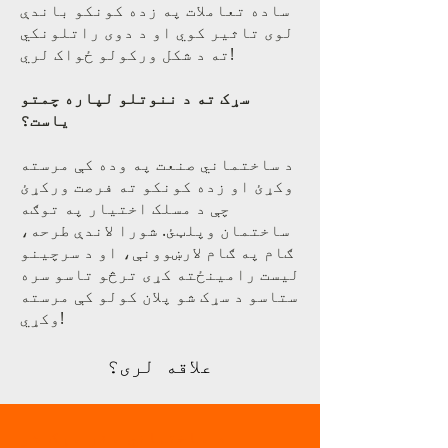
ساده تعاملات په زده کونکو باندې
لوی تاثیر کوي او د دوی راتلونکي
ته د شکل ورکولو ځواک لري!
سړک ته د ننوتلو لپاره چمتو
یاست؟
د ساختماني صنعت په وده کې مرسته
وکړئ او زده کونکو ته فرصت ورکړئ
چې د مسلک اختیار په توګه
ساختمان وپلټئ. شورا لاندې طرحه،
ګام په ګام لارښوونې، او د سرچینو
لیست رامینځته کړی ترڅو تاسو سره
ستاسو د سړک شو پلان کولو کې مرسته
وکړي!
علاقه لری؟
د ساختماني سفر سړک شو