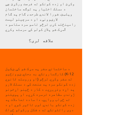
وکړئ او زده کونکو ته فرصت ورکړئ چې
د مسلک اختیار په توګه ساختمان
وپلټئ. شورا لاندې طرحه، ګام په ګام
لارښوونې، او د سرچینو لیست
رامینځته کړی ترڅو تاسو سره ستاسو د
سړک شو پلان کولو کې مرسته وکړي!
علاقه لری؟
د ساختماني سفر سړک شو
د ساختماني سفر په سړک شو کې ښکیل
کارګمارونکي به محلي ښوونځیو (K-12
او وروسته ثانوي) ته سفر وکړي ترڅو
زده کونکو سره په صنعت کې د مسلک لارو
په اړه وغږیږي، د کار د ځینو اړخونو
ژوندی مظاهره ترسره کړي، او پوښتنو
ته ځواب ووایي. دا ساده تعاملات په
زده کونکو باندې لوی تاثیر کوي او د
دوی راتلونکي ته د شکل ورکولو ځواک
لري!