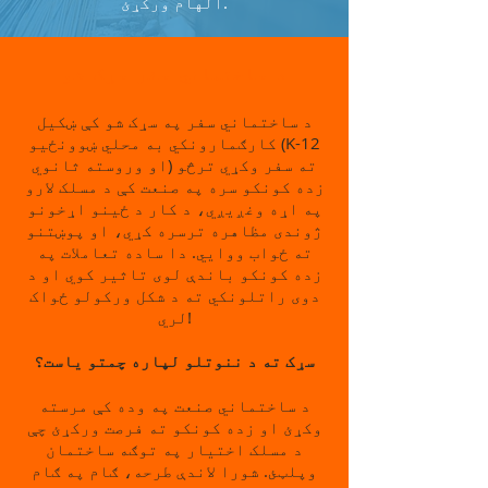
الهام ورکړئ.
د ساختماني سفر سړک شو
د ساختماني سفر په سړک شو کې ښکیل
کارګمارونکي به محلي ښوونځیو (K-12
او وروسته ثانوي) ته سفر وکړي ترڅو
زده کونکو سره په صنعت کې د مسلک لارو
په اړه وغږیږي، د کار د ځینو اړخونو
ژوندی مظاهره ترسره کړي، او پوښتنو
ته ځواب ووایي. دا ساده تعاملات په
زده کونکو باندې لوی تاثیر کوي او د
دوی راتلونکي ته د شکل ورکولو ځواک
لري!
سړک ته د ننوتلو لپاره چمتو یاست؟
د ساختماني صنعت په وده کې مرسته
وکړئ او زده کونکو ته فرصت ورکړئ چې
د مسلک اختیار په توګه ساختمان
وپلټئ. شورا لاندې طرحه، ګام په ګام