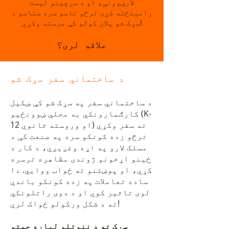
لارښوونې، او د سرچینو لیست
رامینځته کړی ترڅو تاسو سره ستاسو د
سړک شو پلان کولو کې مرسته وکړي!
علاقه لری؟
د ساختماني سفر سړک شو
د ساختماني سفر په سړک شو کې ښکیل
کارګمارونکي به محلي ښوونځیو (K-
12 او وروسته ثانوي) ته سفر وکړي
ترڅو زده کونکو سره په صنعت کې د
مسلک لارو په اړه وغږیږي، د کار د
ځینو اړخونو ژوندی مظاهره ترسره
کړي، او پوښتنو ته ځواب ووایي. دا
ساده تعاملات په زده کونکو باندې
لوی تاثیر کوي او د دوی راتلونکي
ته د شکل ورکولو ځواک لري!
سړک ته د ننوتلو لپاره چمتو