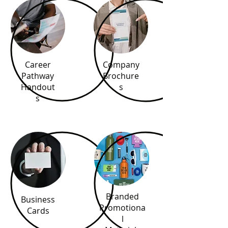
Career
Company
Pathway
Brochure
Handout
s
s
Branded
Business
Promotiona
Cards
l