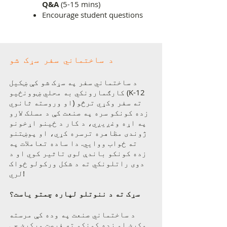
Q&A
(5-15 mins)
Encourage student questions
د ساختماني سفر سړک شو
د ساختماني سفر په سړک شو کې ښکیل
کارګمارونکي به محلي ښوونځیو (K-12
او وروسته ثانوي) ته سفر وکړي ترڅو
زده کونکو سره په صنعت کې د مسلک لارو
په اړه وغږیږي، د کار د ځینو اړخونو
ژوندی مظاهره ترسره کړي، او پوښتنو
ته ځواب ووایي. دا ساده تعاملات په
زده کونکو باندې لوی تاثیر کوي او د
دوی راتلونکي ته د شکل ورکولو ځواک
لري!
سړک ته د ننوتلو لپاره چمتو یاست؟
د ساختماني صنعت په وده کې مرسته
وکړئ او زده کونکو ته فرصت ورکړئ چې