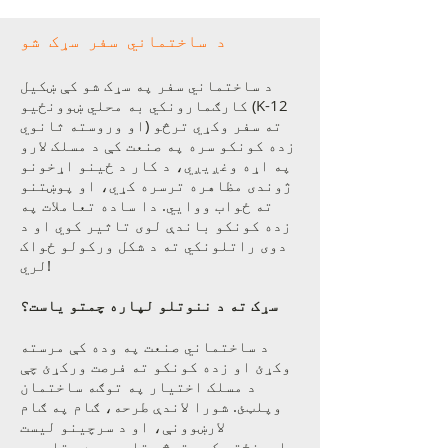
د ساختماني سفر سړک شو
د ساختماني سفر په سړک شو کې ښکیل
کارګمارونکي به محلي ښوونځیو (K-12
او وروسته ثانوي) ته سفر وکړي ترڅو
زده کونکو سره په صنعت کې د مسلک لارو
په اړه وغږیږي، د کار د ځینو اړخونو
ژوندی مظاهره ترسره کړي، او پوښتنو
ته ځواب ووایي. دا ساده تعاملات په
زده کونکو باندې لوی تاثیر کوي او د
دوی راتلونکي ته د شکل ورکولو ځواک
لري!
سړک ته د ننوتلو لپاره چمتو یاست؟
د ساختماني صنعت په وده کې مرسته
وکړئ او زده کونکو ته فرصت ورکړئ چې
د مسلک اختیار په توګه ساختمان
وپلټئ. شورا لاندې طرحه، ګام په ګام
لارښوونې، او د سرچینو لیست
رامینځته کړی ترڅو تاسو سره ستاسو د