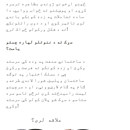
ځینو اړخونو ژوندی مظاهره ترسره
کړي، او پوښتنو ته ځواب ووایي. دا
ساده تعاملات په زده کونکو باندې
لوی تاثیر کوي او د دوی راتلونکي
ته د شکل ورکولو ځواک لري!
سړک ته د ننوتلو لپاره چمتو
یاست؟
د ساختماني صنعت په وده کې مرسته
وکړئ او زده کونکو ته فرصت ورکړئ
چې د مسلک اختیار په توګه
ساختمان وپلټئ. شورا لاندې طرحه،
ګام په ګام لارښوونې، او د سرچینو
لیست رامینځته کړی ترڅو تاسو سره
ستاسو د سړک شو پلان کولو کې مرسته
وکړي!
علاقه لری؟