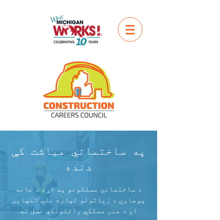
په ساختماني میاشت کې
دنده
د ساختماني مسلکونو په اړه د عامه
پوهاوي د زیاتولو لپاره ملي کمپاین
او د هنر مسلکي راتلونکي نسل ته